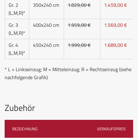
Gr. 2
350x240 cm
1.829,00 €
1.459,00 €
(L,M,R)*
Gr. 3
400x240 cm
1.959,00 €
1.569,00 €
(L,M,R)*
Gr. 4
450x240 cm
1.999,00 €
1.689,00 €
(L,M,R)*
* L = Linkseinzug; M = Mitteleinzug; R = Rechtseinzug (siehe
nachfolgende Grafik)
Zubehör
BEZEICHNUNG
VERKAUFSPREIS