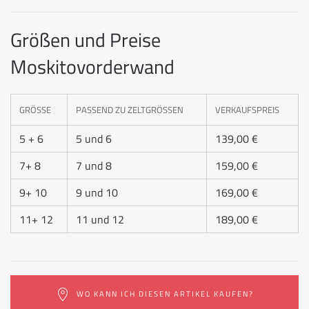
Größen und Preise
Moskitovorderwand
GRÖSSE
PASSEND ZU ZELTGRÖSSEN
VERKAUFSPREIS
5 + 6
5 und 6
139,00 €
7+ 8
7 und 8
159,00 €
9+ 10
9 und 10
169,00 €
11+ 12
11 und 12
189,00 €
WO KANN ICH DIESEN ARTIKEL KAUFEN?